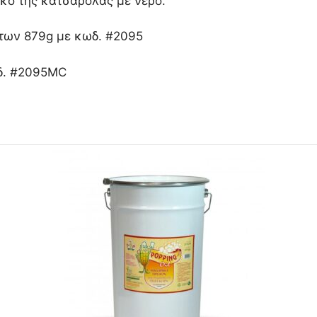
κό της κατσαρόλας με νερό.
α των 879g με κωδ. #2095
ωδ. #2095MC