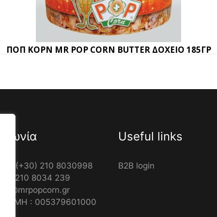
ΠΟΠ ΚΟΡΝ MR POP CORN BUTTER ΔΟΧΕΙΟ 185ΓΡ
οινωνία
Useful links
νο: (+30) 210 8030998
B2B login
+30) 210 8034 239
info@mrpopcorn.gr
ς ΓΕΜΗ : 005379601000