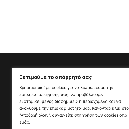
Εκτιμούμε το απόρρητό σας
Διεύθυνση
Επικ
Χρησιμοποιούμε cookies για να βελτιώσουμε την
εμπειρία περιήγησής σας, να προβάλλουμε
Επικοινωνία,
Τηλέφω
εξατομικευμένες διαφημίσεις ή περιεχόμενο και να
Δασκαλογιάννη 15, 14452,
Φαξ: (
αναλύουμε την επισκεψιμότητά μας. Κάνοντας κλικ στο
Μεταμόρφωση Αθήνα - Ελλάδα
Email: 
"Αποδοχή όλων", συναινείτε στη χρήση των cookies από
Αριθμό
εμάς.