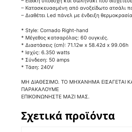
– Ειδική υποδοχή και σωληνάκι που διοχετεύ
– Κατασκευασμένη από ανοξείδωτο ατσάλι πο
– Διαθέτει Led πάνελ με ένδειξη θερμοκρασία
* Style: Cornado Right-hand
* Μέγεθος κατσαρόλας: 60 ουγκιές.
* Διαστάσεις (cm): 71.12w x 58.42d x 99.06h
* Ισχύς: 6.350 watts
* Σύνδεση: 50 amps
* Τάση: 240V
ΜΗ ΔΙΑΘΕΣΙΜΟ. ΤΟ ΜΗΧΑΝΗΜΑ ΕΙΣΑΓΕΤΑΙ Κ
ΠΑΡΑΚΑΛΟΥΜΕ
ΕΠΙΚΟΙΝΩΝΗΣΤΕ ΜΑΖΙ ΜΑΣ.
Σχετικά προϊόντα