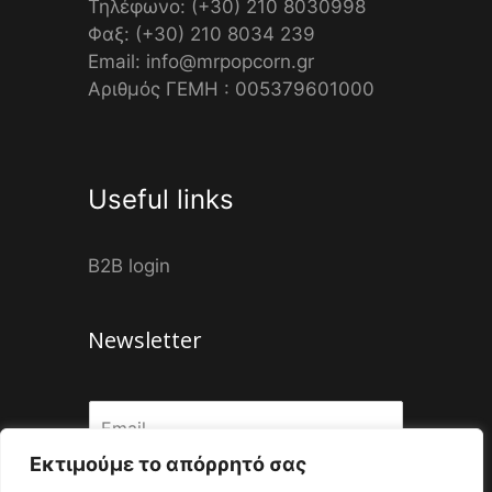
Τηλέφωνο: (+30) 210 8030998
Φαξ: (+30) 210 8034 239
Email: info@mrpopcorn.gr
Αριθμός ΓΕΜΗ : 005379601000
Useful links
B2B login
Newsletter
Εκτιμούμε το απόρρητό σας