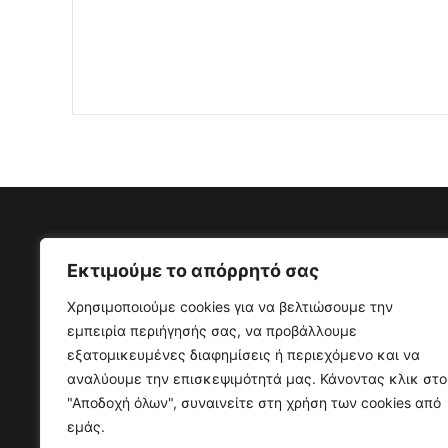
Εκτιμούμε το απόρρητό σας
Διεύθυνση
Επικ
Χρησιμοποιούμε cookies για να βελτιώσουμε την
εμπειρία περιήγησής σας, να προβάλλουμε
Επικοινωνία,
Τηλέφω
εξατομικευμένες διαφημίσεις ή περιεχόμενο και να
Δασκαλογιάννη 15, 14452,
Φαξ: (
αναλύουμε την επισκεψιμότητά μας. Κάνοντας κλικ στο
Μεταμόρφωση Αθήνα - Ελλάδα
Email: 
"Αποδοχή όλων", συναινείτε στη χρήση των cookies από
Αριθμό
εμάς.