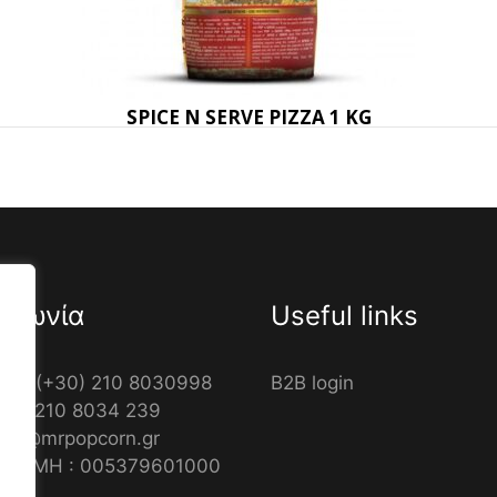
SPICE N SERVE PIZZA 1 KG
οινωνία
Useful links
νο: (+30) 210 8030998
B2B login
+30) 210 8034 239
info@mrpopcorn.gr
ς ΓΕΜΗ : 005379601000