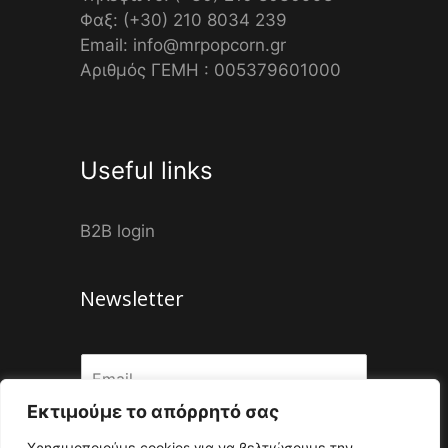
Φαξ: (+30) 210 8034 239
Email: info@mrpopcorn.gr
Αριθμός ΓΕΜΗ : 005379601000
Useful links
B2B login
Newsletter
Εκτιμούμε το απόρρητό σας
Submit
Χρησιμοποιούμε cookies για να βελτιώσουμε την